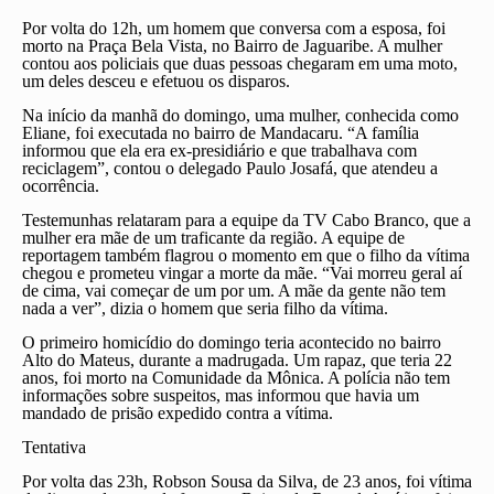
Por volta do 12h, um homem que conversa com a esposa, foi
morto na Praça Bela Vista, no Bairro de Jaguaribe. A mulher
contou aos policiais que duas pessoas chegaram em uma moto,
um deles desceu e efetuou os disparos.
Na início da manhã do domingo, uma mulher, conhecida como
Eliane, foi executada no bairro de Mandacaru. “A família
informou que ela era ex-presidiário e que trabalhava com
reciclagem”, contou o delegado Paulo Josafá, que atendeu a
ocorrência.
Testemunhas relataram para a equipe da TV Cabo Branco, que a
mulher era mãe de um traficante da região. A equipe de
reportagem também flagrou o momento em que o filho da vítima
chegou e prometeu vingar a morte da mãe. “Vai morreu geral aí
de cima, vai começar de um por um. A mãe da gente não tem
nada a ver”, dizia o homem que seria filho da vítima.
O primeiro homicídio do domingo teria acontecido no bairro
Alto do Mateus, durante a madrugada. Um rapaz, que teria 22
anos, foi morto na Comunidade da Mônica. A polícia não tem
informações sobre suspeitos, mas informou que havia um
mandado de prisão expedido contra a vítima.
Tentativa
Por volta das 23h, Robson Sousa da Silva, de 23 anos, foi vítima