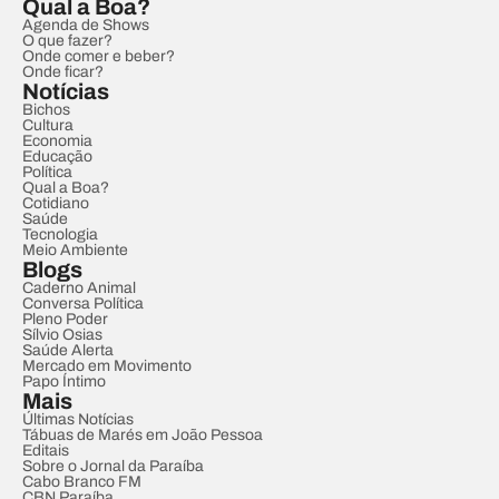
Qual a Boa?
Agenda de Shows
O que fazer?
Onde comer e beber?
Onde ficar?
Notícias
Bichos
Cultura
Economia
Educação
Política
Qual a Boa?
Cotidiano
Saúde
Tecnologia
Meio Ambiente
Blogs
Caderno Animal
Conversa Política
Pleno Poder
Sílvio Osias
Saúde Alerta
Mercado em Movimento
Papo Íntimo
Mais
Últimas Notícias
Tábuas de Marés em João Pessoa
Editais
Sobre o Jornal da Paraíba
Cabo Branco FM
CBN Paraíba