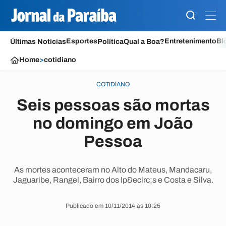
Esportes
Entretenimento
Bl
Últimas Notícias
Política
Qual a Boa?
Home
>
cotidiano
COTIDIANO
Seis pessoas são mortas
no domingo em João
Pessoa
As mortes aconteceram no Alto do Mateus, Mandacaru,
Jaguaribe, Rangel, Bairro dos Ip&ecirc;s e Costa e Silva.
Publicado em 10/11/2014 às 10:25