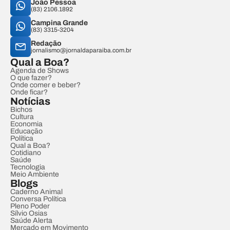
João Pessoa
(83) 2106.1892
Campina Grande
(83) 3315-3204
Redação
jornalismo@jornaldaparaiba.com.br
Qual a Boa?
Agenda de Shows
O que fazer?
Onde comer e beber?
Onde ficar?
Notícias
Bichos
Cultura
Economia
Educação
Política
Qual a Boa?
Cotidiano
Saúde
Tecnologia
Meio Ambiente
Blogs
Caderno Animal
Conversa Política
Pleno Poder
Sílvio Osias
Saúde Alerta
Mercado em Movimento