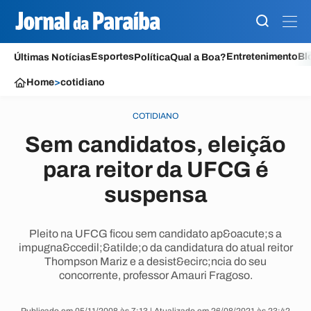
Esportes
Entretenimento
Bl
Últimas Notícias
Política
Qual a Boa?
Home
>
cotidiano
COTIDIANO
Sem candidatos, eleição
para reitor da UFCG é
suspensa
Pleito na UFCG ficou sem candidato ap&oacute;s a
impugna&ccedil;&atilde;o da candidatura do atual reitor
Thompson Mariz e a desist&ecirc;ncia do seu
concorrente, professor Amauri Fragoso.