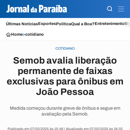
Esportes
Entretenimento
Bl
Últimas Notícias
Política
Qual a Boa?
Home
>
cotidiano
COTIDIANO
Semob avalia liberação
permanente de faixas
exclusivas para ônibus em
João Pessoa
Medida começou durante greve de ônibus e segue em
avaliação pela Semob.
Publicado em 07/02/2025 às 15:48 | Atualizado em 07/02/2025 às 16:02