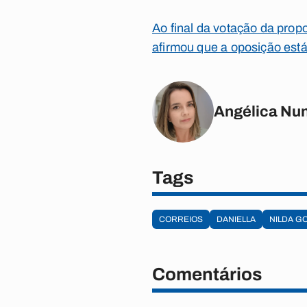
Ao final da votação da prop
afirmou que a oposição está 
Angélica Nu
Tags
CORREIOS
DANIELLA
NILDA G
Comentários