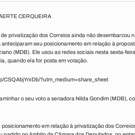
AERTE CERQUEIRA
1) de privatização dos Correios ainda não desembarcou
á anteciparam seu posicionamento em relação à propos
ano (MDB). Ele usou as redes sociais nesta sexta-feira
ria, quando ela for posta em votação.
m/p/CSQAbjYniDb/?utm_medium=share_sheet
minhar o seu voto a senadora Nilda Gondim (MDB), cor
posicionamento em relação à privatização dos Correios 
eu partido no âmbito da Câmara dos Deputados, no entan