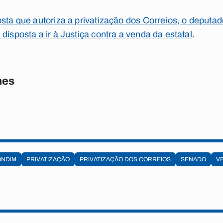
osta que autoriza a privatização dos Correios, o deputa
disposta a ir à Justiça contra a venda da estatal
.
nes
ONDIM
PRIVATIZAÇÃO
PRIVATIZAÇÃO DOS CORREIOS
SENADO
V