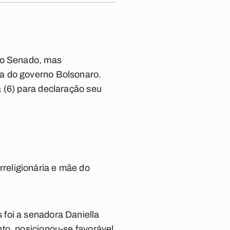
 no Senado, mas
ta do governo Bolsonaro.
 (6) para declaração seu
religionária e mãe do
foi a senadora Daniella
to, posicionou-se favorável