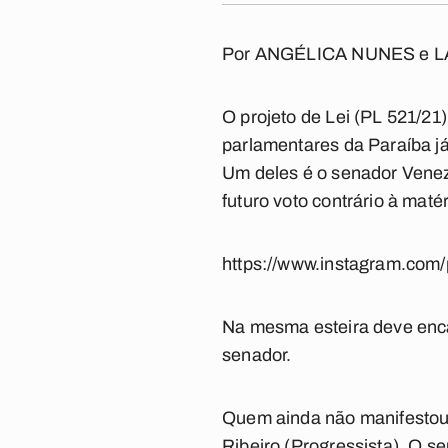
Por
ANGÉLICA NUNES
e
L
O projeto de Lei (PL 521/2
parlamentares da Paraíba j
Um deles é o senador Venezi
futuro voto contrário à maté
https://www.instagram.co
Na mesma esteira deve enca
senador.
Quem ainda não manifestou 
Ribeiro (Progressista). O s