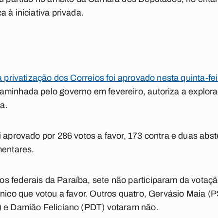
 à iniciativa privada.
a privatização dos Correios foi aprovado nesta quinta-fe
caminhada pelo governo em fevereiro, autoriza a explora
da.
i aprovado por 286 votos a favor, 173 contra e duas ab
mentares.
s federais da Paraíba, sete não participaram da votaç
único que votou a favor. Outros quatro, Gervásio Maia 
) e Damião Feliciano (PDT) votaram não.