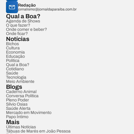
Redação
jornalismo@jornaldaparaiba.com.br
Qual a Boa?
Agenda de Shows
O que fazer?
Onde comer e beber?
Onde ficar?
Notícias
Bichos
Cultura
Economia
Educação
Política
Qual a Boa?
Cotidiano
Saúde
Tecnologia
Meio Ambiente
Blogs
Caderno Animal
Conversa Política
Pleno Poder
Sílvio Osias
Saúde Alerta
Mercado em Movimento
Papo Íntimo
Mais
Últimas Notícias
Tábuas de Marés em João Pessoa