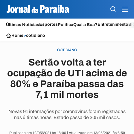
Esportes
Entretenimento
Bl
Últimas Notícias
Política
Qual a Boa?
Home
>
cotidiano
COTIDIANO
Sertão volta a ter
ocupação de UTI acima de
80% e Paraíba passa das
7,1 mil mortes
Novas 91 internações por coronavírus foram registradas
nas últimas horas. Estado passa de 305 mil casos.
Publicado em 12/05/2021 às 18:00 | Atualizado em 13/05/2021 às 6:59