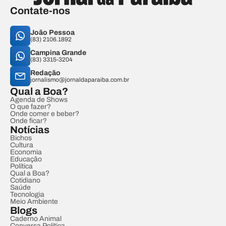
Contate-nos
João Pessoa
(83) 2106.1892
Campina Grande
(83) 3315-3204
Redação
jornalismo@jornaldaparaiba.com.br
Qual a Boa?
Agenda de Shows
O que fazer?
Onde comer e beber?
Onde ficar?
Notícias
Bichos
Cultura
Economia
Educação
Política
Qual a Boa?
Cotidiano
Saúde
Tecnologia
Meio Ambiente
Blogs
Caderno Animal
Conversa Política