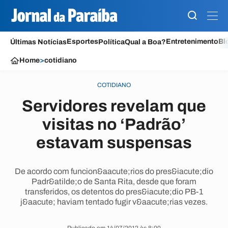
Esportes
Entretenimento
Bl
Últimas Notícias
Política
Qual a Boa?
Home
>
cotidiano
COTIDIANO
Servidores revelam que
visitas no ‘Padrão’
estavam suspensas
De acordo com funcion&aacute;rios do pres&iacute;dio
Padr&atilde;o de Santa Rita, desde que foram
transferidos, os detentos do pres&iacute;dio PB-1
j&aacute; haviam tentado fugir v&aacute;rias vezes.