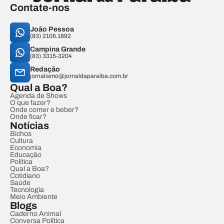
Contate-nos
João Pessoa
(83) 2106.1892
Campina Grande
(83) 3315-3204
Redação
jornalismo@jornaldaparaiba.com.br
Qual a Boa?
Agenda de Shows
O que fazer?
Onde comer e beber?
Onde ficar?
Notícias
Bichos
Cultura
Economia
Educação
Política
Qual a Boa?
Cotidiano
Saúde
Tecnologia
Meio Ambiente
Blogs
Caderno Animal
Conversa Política