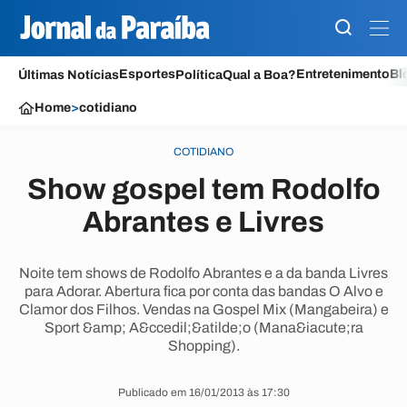
Esportes
Entretenimento
Bl
Últimas Notícias
Política
Qual a Boa?
Home
>
cotidiano
COTIDIANO
Show gospel tem Rodolfo
Abrantes e Livres
Noite tem shows de Rodolfo Abrantes e a da banda Livres
para Adorar. Abertura fica por conta das bandas O Alvo e
Clamor dos Filhos. Vendas na Gospel Mix (Mangabeira) e
Sport &amp; A&ccedil;&atilde;o (Mana&iacute;ra
Shopping).
Publicado em 16/01/2013 às 17:30