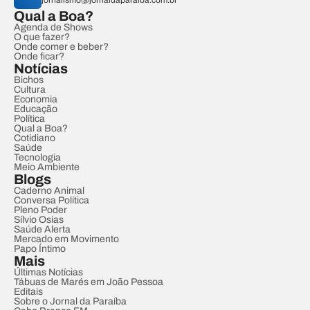
jornalismo@jornaldaparaiba.com.br
Qual a Boa?
Agenda de Shows
O que fazer?
Onde comer e beber?
Onde ficar?
Notícias
Bichos
Cultura
Economia
Educação
Política
Qual a Boa?
Cotidiano
Saúde
Tecnologia
Meio Ambiente
Blogs
Caderno Animal
Conversa Política
Pleno Poder
Sílvio Osias
Saúde Alerta
Mercado em Movimento
Papo Íntimo
Mais
Últimas Notícias
Tábuas de Marés em João Pessoa
Editais
Sobre o Jornal da Paraíba