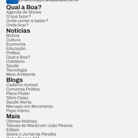
jornalismo@jornaldaparaiba.com.br
Qual a Boa?
Agenda de Shows
O que fazer?
Onde comer e beber?
Onde ficar?
Notícias
Bichos
Cultura
Economia
Educação
Política
Qual a Boa?
Cotidiano
Saúde
Tecnologia
Meio Ambiente
Blogs
Caderno Animal
Conversa Política
Pleno Poder
Sílvio Osias
Saúde Alerta
Mercado em Movimento
Papo Íntimo
Mais
Últimas Notícias
Tábuas de Marés em João Pessoa
Editais
Sobre o Jornal da Paraíba