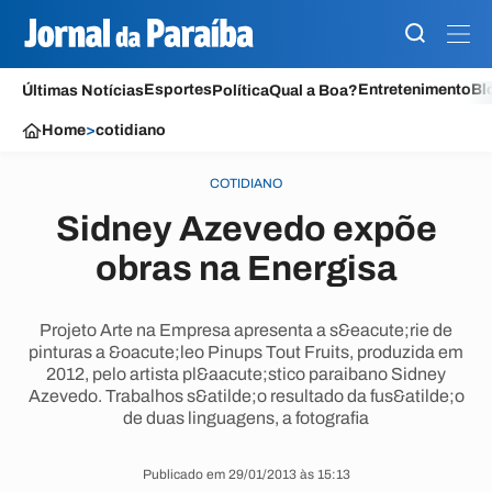
Esportes
Entretenimento
Bl
Últimas Notícias
Política
Qual a Boa?
Home
>
cotidiano
COTIDIANO
Sidney Azevedo expõe
obras na Energisa
Projeto Arte na Empresa apresenta a s&eacute;rie de
pinturas a &oacute;leo Pinups Tout Fruits, produzida em
2012, pelo artista pl&aacute;stico paraibano Sidney
Azevedo. Trabalhos s&atilde;o resultado da fus&atilde;o
de duas linguagens, a fotografia
Publicado em 29/01/2013 às 15:13