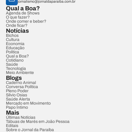
jornalismo@jornaldaparaiba.com.br
Qual a Boa?
Agenda de Shows
O que fazer?
Onde comer e beber?
Onde ficar?
Notícias
Bichos
Cultura
Economia
Educação
Política
Qual a Boa?
Cotidiano
Saúde
Tecnologia
Meio Ambiente
Blogs
Caderno Animal
Conversa Política
Pleno Poder
Sílvio Osias
Saúde Alerta
Mercado em Movimento
Papo Íntimo
Mais
Últimas Notícias
Tábuas de Marés em João Pessoa
Editais
Sobre o Jornal da Paraíba