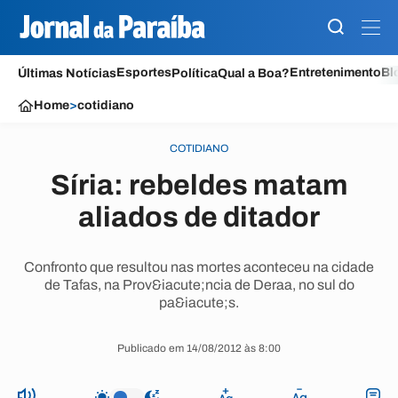
Esportes
Entretenimento
Bl
Últimas Notícias
Política
Qual a Boa?
Home
>
cotidiano
COTIDIANO
Síria: rebeldes matam
aliados de ditador
Confronto que resultou nas mortes aconteceu na cidade
de Tafas, na Prov&iacute;ncia de Deraa, no sul do
pa&iacute;s.
Publicado em 14/08/2012 às 8:00