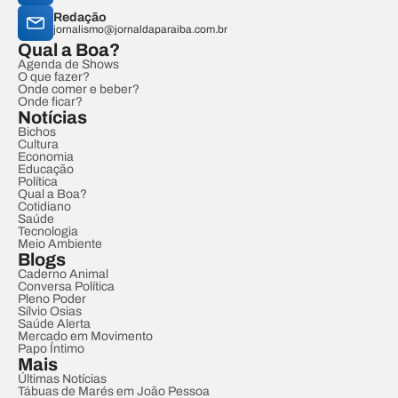
Redação
jornalismo@jornaldaparaiba.com.br
Qual a Boa?
Agenda de Shows
O que fazer?
Onde comer e beber?
Onde ficar?
Notícias
Bichos
Cultura
Economia
Educação
Política
Qual a Boa?
Cotidiano
Saúde
Tecnologia
Meio Ambiente
Blogs
Caderno Animal
Conversa Política
Pleno Poder
Sílvio Osias
Saúde Alerta
Mercado em Movimento
Papo Íntimo
Mais
Últimas Notícias
Tábuas de Marés em João Pessoa