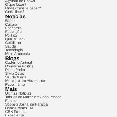
Agenda de Shows
O que fazer?
Onde comer e beber?
Onde ficar?
Notícias
Bichos
Cultura
Economia
Educação
Política
Qual a Boa?
Cotidiano
Saúde
Tecnologia
Meio Ambiente
Blogs
Caderno Animal
Conversa Política
Pleno Poder
Sílvio Osias
Saúde Alerta
Mercado em Movimento
Papo Íntimo
Mais
Últimas Notícias
Tábuas de Marés em João Pessoa
Editais
Sobre o Jornal da Paraíba
Cabo Branco FM
CBN Paraíba
Expediente