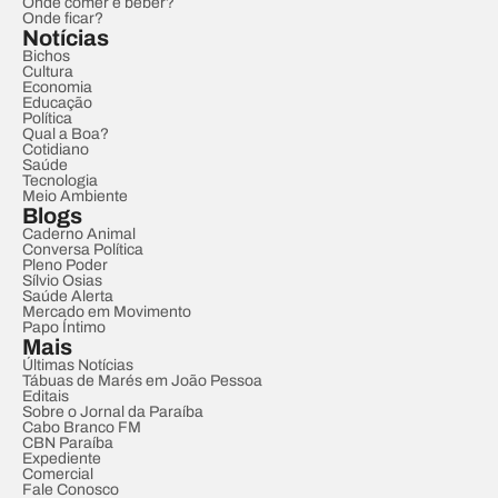
Onde comer e beber?
Onde ficar?
Notícias
Bichos
Cultura
Economia
Educação
Política
Qual a Boa?
Cotidiano
Saúde
Tecnologia
Meio Ambiente
Blogs
Caderno Animal
Conversa Política
Pleno Poder
Sílvio Osias
Saúde Alerta
Mercado em Movimento
Papo Íntimo
Mais
Últimas Notícias
Tábuas de Marés em João Pessoa
Editais
Sobre o Jornal da Paraíba
Cabo Branco FM
CBN Paraíba
Expediente
Comercial
Fale Conosco