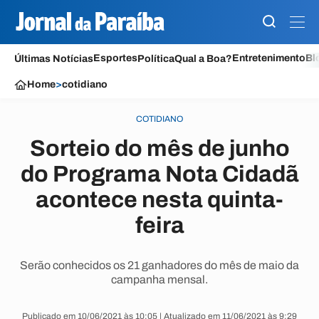
Esportes
Entretenimento
Bl
Últimas Notícias
Política
Qual a Boa?
Home
>
cotidiano
COTIDIANO
Sorteio do mês de junho
do Programa Nota Cidadã
acontece nesta quinta-
feira
Serão conhecidos os 21 ganhadores do mês de maio da
campanha mensal.
Publicado em 10/06/2021 às 10:05 | Atualizado em 11/06/2021 às 9:29