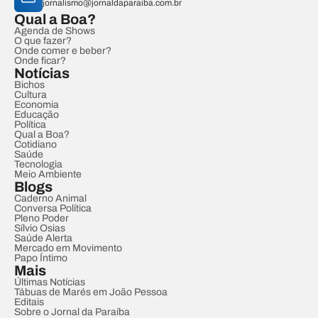
jornalismo@jornaldaparaiba.com.br
Qual a Boa?
Agenda de Shows
O que fazer?
Onde comer e beber?
Onde ficar?
Notícias
Bichos
Cultura
Economia
Educação
Política
Qual a Boa?
Cotidiano
Saúde
Tecnologia
Meio Ambiente
Blogs
Caderno Animal
Conversa Política
Pleno Poder
Sílvio Osias
Saúde Alerta
Mercado em Movimento
Papo Íntimo
Mais
Últimas Notícias
Tábuas de Marés em João Pessoa
Editais
Sobre o Jornal da Paraíba