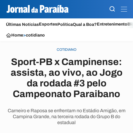
Esportes
Entretenimento
Bl
Últimas Notícias
Política
Qual a Boa?
Home
>
cotidiano
COTIDIANO
Sport-PB x Campinense:
assista, ao vivo, ao Jogo
da rodada #3 pelo
Campeonato Paraibano
Carneiro e Raposa se enfrentam no Estádio Amigão, em
Campina Grande, na terceira rodada do Grupo B do
estadual