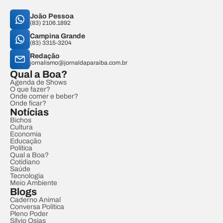
João Pessoa
(83) 2106.1892
Campina Grande
(83) 3315-3204
Redação
jornalismo@jornaldaparaiba.com.br
Qual a Boa?
Agenda de Shows
O que fazer?
Onde comer e beber?
Onde ficar?
Notícias
Bichos
Cultura
Economia
Educação
Política
Qual a Boa?
Cotidiano
Saúde
Tecnologia
Meio Ambiente
Blogs
Caderno Animal
Conversa Política
Pleno Poder
Sílvio Osias