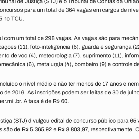
ribunal de Justiça (STJ) e o Tribunal de Contas da Uniã
 concursos para um total de 364 vagas em cargos de níve
55 no TCU.
al com um total de 298 vagas. As vagas são para mecân
cações (11), foto-inteligência (6), guarda e segurança (22
nto de voo (4), meteorologia (7), suprimento (11), info
romecânica (6), metalurgia (4), bombeiro (9) e controle d
ncluído o nível médio e não ter menos de 17 anos e ne
o de 2016. As inscrições podem ser feitas de 30 de julho
r.mil.br. A taxa é de R$ 60.
ustiça (STJ) divulgou edital de concurso público para 65
ios são de R$ 5.365,92 e R$ 8.803,97, respectivamente