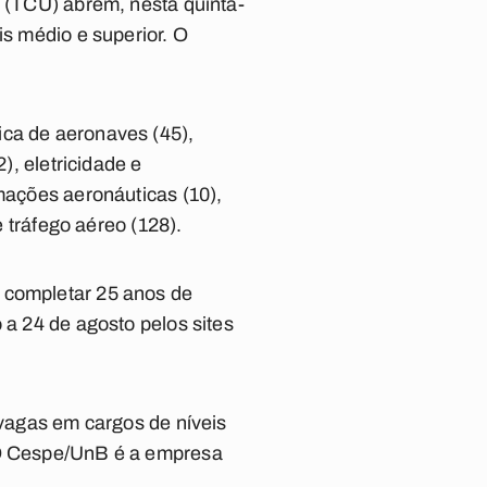
o (TCU) abrem, nesta quinta-
is médio e superior. O
ica de aeronaves (45),
), eletricidade e
rmações aeronáuticas (10),
e tráfego aéreo (128).
m completar 25 anos de
 a 24 de agosto pelos sites
 vagas em cargos de níveis
. O Cespe/UnB é a empresa