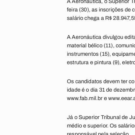
A Aeronáutica, o Superior T
feira (30), as inscrições de
salário chega a R$ 28.947,
A Aeronáutica divulgou edit
material bélico (11), comuni
instrumentos (15), equipame
estrutura e pintura (9), elet
Os candidatos devem ter co
idade é o dia 31 de dezembr
www.fab.mil.br e www.eear.ae
Já o Superior Tribunal de J
médio e superior. Os salár
responsável pela seleção.