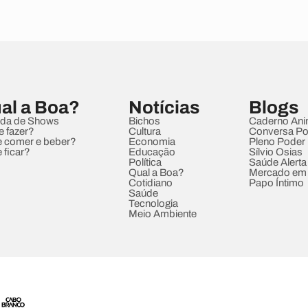
al a Boa?
Notícias
Blogs
da de Shows
Bichos
Caderno Ani
e fazer?
Cultura
Conversa Pol
 comer e beber?
Economia
Pleno Poder
 ficar?
Educação
Sílvio Osias
Política
Saúde Alerta
Qual a Boa?
Mercado em
Cotidiano
Papo Íntimo
Saúde
Tecnologia
Meio Ambiente