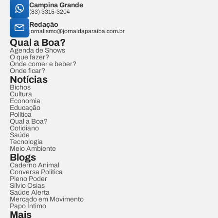
Campina Grande
(83) 3315-3204
Redação
jornalismo@jornaldaparaiba.com.br
Qual a Boa?
Agenda de Shows
O que fazer?
Onde comer e beber?
Onde ficar?
Notícias
Bichos
Cultura
Economia
Educação
Política
Qual a Boa?
Cotidiano
Saúde
Tecnologia
Meio Ambiente
Blogs
Caderno Animal
Conversa Política
Pleno Poder
Sílvio Osias
Saúde Alerta
Mercado em Movimento
Papo Íntimo
Mais