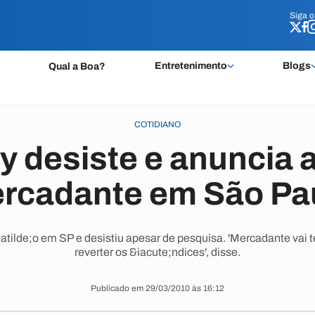
Siga 
Siga 
Entretenimento
Blogs
Qual a Boa?
COTIDIANO
y desiste e anuncia 
rcadante em São Pa
atilde;o em SP e desistiu apesar de pesquisa. 'Mercadante vai t
reverter os &iacute;ndices', disse.
Publicado em 29/03/2010 às 16:12