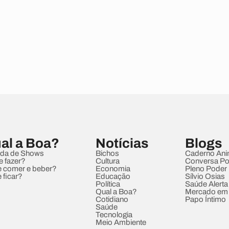
al a Boa?
Notícias
Blogs
da de Shows
Bichos
Caderno Ani
e fazer?
Cultura
Conversa Pol
 comer e beber?
Economia
Pleno Poder
 ficar?
Educação
Sílvio Osias
Política
Saúde Alerta
Qual a Boa?
Mercado em
Cotidiano
Papo Íntimo
Saúde
Tecnologia
Meio Ambiente