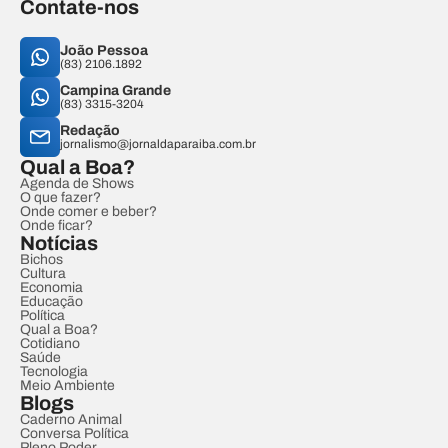
Contate-nos
João Pessoa
(83) 2106.1892
Campina Grande
(83) 3315-3204
Redação
jornalismo@jornaldaparaiba.com.br
Qual a Boa?
Agenda de Shows
O que fazer?
Onde comer e beber?
Onde ficar?
Notícias
Bichos
Cultura
Economia
Educação
Política
Qual a Boa?
Cotidiano
Saúde
Tecnologia
Meio Ambiente
Blogs
Caderno Animal
Conversa Política
Pleno Poder