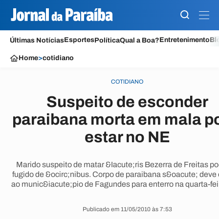
Esportes
Entretenimento
Bl
Últimas Notícias
Política
Qual a Boa?
Home
>
cotidiano
COTIDIANO
Suspeito de esconder
paraibana morta em mala p
estar no NE
Marido suspeito de matar &Iacute;ris Bezerra de Freitas po
fugido de &ocirc;nibus. Corpo de paraibana s&oacute; deve
ao munic&iacute;pio de Fagundes para enterro na quarta-feir
Publicado em 11/05/2010 às 7:53