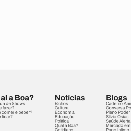
al a Boa?
Notícias
Blogs
da de Shows
Bichos
Caderno Ani
e fazer?
Cultura
Conversa Pol
 comer e beber?
Economia
Pleno Poder
 ficar?
Educação
Sílvio Osias
Política
Saúde Alerta
Qual a Boa?
Mercado em
Cotidiano
Papo Íntimo