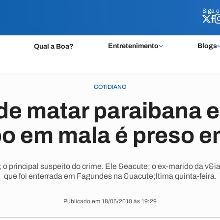
Siga 
Siga 
Entretenimento
Blogs
Qual a Boa?
COTIDIANO
de matar paraibana 
o em mala é preso 
 o principal suspeito do crime. Ele &eacute; o ex-marido da v&ia
que foi enterrada em Fagundes na &uacute;ltima quinta-feira.
Publicado em 18/05/2010 às 19:29