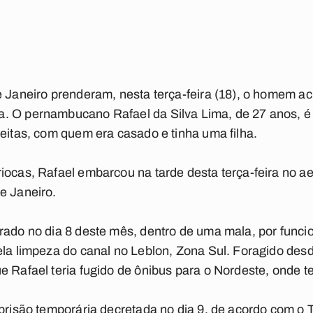
e Janeiro prenderam, nesta terça-feira (18), o homem a
. O pernambucano Rafael da Silva Lima, de 27 anos, é 
reitas, com quem era casado e tinha uma filha.
iocas, Rafael embarcou na tarde desta terça-feira no a
e Janeiro.
rado no dia 8 deste mês, dentro de uma mala, por funci
ela limpeza do canal no Leblon, Zona Sul. Foragido des
e Rafael teria fugido de ônibus para o Nordeste, onde t
 prisão temporária decretada no dia 9, de acordo com o T