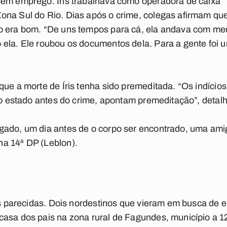
sem emprego. Íris trabalhava como operadora de caixa
ona Sul do Rio. Dias após o crime, colegas afirmam qu
o era bom. “De uns tempos para cá, ela andava com me
 ela. Ele roubou os documentos dela. Para a gente foi
que a morte de Íris tenha sido premeditada. “Os indício
 do estado antes do crime, apontam premeditação”, detal
gado, um dia antes de o corpo ser encontrado, uma amig
a 14ª DP (Leblon).
ias parecidas. Dois nordestinos que vieram em busca de 
casa dos pais na zona rural de Fagundes, município a 1