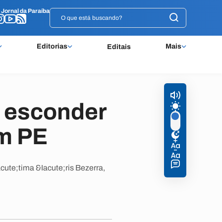
o
o
Jornal da Paraíba
Jornal da Paraíba
Editorias
Mais
Editais
e esconder
em PE
cute;tima &Iacute;ris Bezerra,