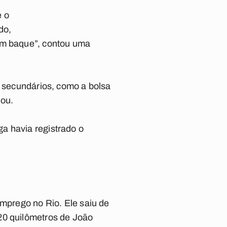
e o
do,
 um baque”, contou uma
s secundários, como a bolsa
hou.
a havia registrado o
emprego no Rio. Ele saiu de
20 quilômetros de João