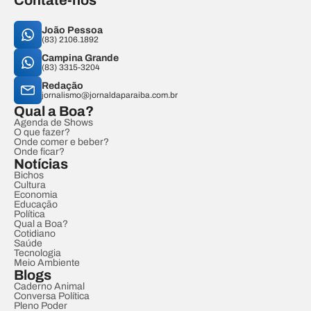
Contate-nos
João Pessoa
(83) 2106.1892
Campina Grande
(83) 3315-3204
Redação
jornalismo@jornaldaparaiba.com.br
Qual a Boa?
Agenda de Shows
O que fazer?
Onde comer e beber?
Onde ficar?
Notícias
Bichos
Cultura
Economia
Educação
Política
Qual a Boa?
Cotidiano
Saúde
Tecnologia
Meio Ambiente
Blogs
Caderno Animal
Conversa Política
Pleno Poder