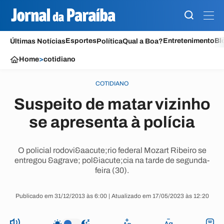
Esportes
Entretenimento
Bl
Últimas Notícias
Política
Qual a Boa?
Home
>
cotidiano
COTIDIANO
Suspeito de matar vizinho
se apresenta à polícia
O policial rodovi&aacute;rio federal Mozart Ribeiro se
entregou &agrave; pol&iacute;cia na tarde de segunda-
feira (30).
Publicado em 31/12/2013 às 6:00 | Atualizado em 17/05/2023 às 12:20