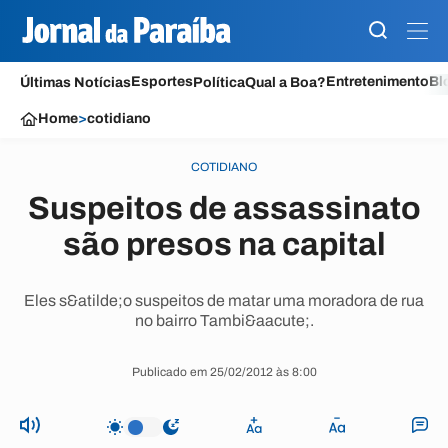
Esportes
Entretenimento
Bl
Últimas Notícias
Política
Qual a Boa?
Home
>
cotidiano
COTIDIANO
Suspeitos de assassinato
são presos na capital
Eles s&atilde;o suspeitos de matar uma moradora de rua
no bairro Tambi&aacute;.
Publicado em 25/02/2012 às 8:00