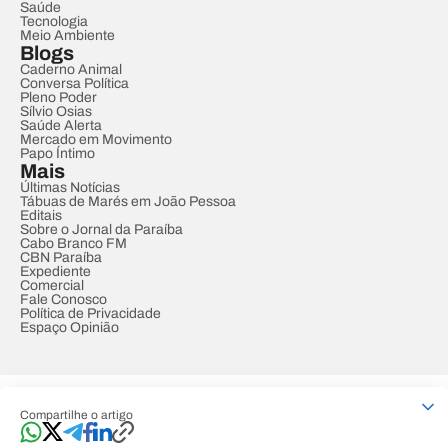
Saúde
Tecnologia
Meio Ambiente
Blogs
Caderno Animal
Conversa Política
Pleno Poder
Sílvio Osias
Saúde Alerta
Mercado em Movimento
Papo Íntimo
Mais
Últimas Notícias
Tábuas de Marés em João Pessoa
Editais
Sobre o Jornal da Paraíba
Cabo Branco FM
CBN Paraíba
Expediente
Comercial
Fale Conosco
Política de Privacidade
Espaço Opinião
© REDE PARAÍBA DE COMUNICAÇÃO
Compartilhe o artigo
Developed by
Designed by