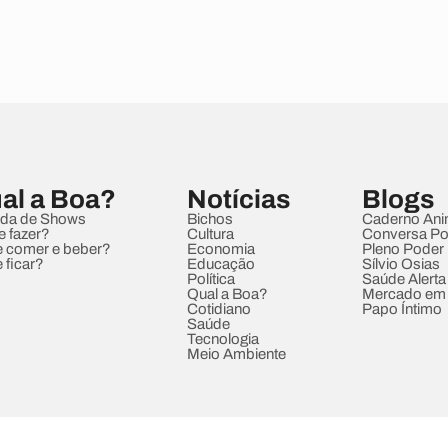
al a Boa?
Notícias
Blogs
da de Shows
Bichos
Caderno Ani
e fazer?
Cultura
Conversa Pol
 comer e beber?
Economia
Pleno Poder
 ficar?
Educação
Sílvio Osias
Política
Saúde Alerta
Qual a Boa?
Mercado em
Cotidiano
Papo Íntimo
Saúde
Tecnologia
Meio Ambiente