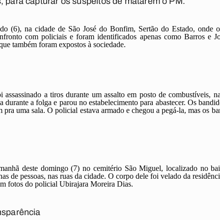
s, para capturar os suspeitos de matarem o PM.
ado (6), na cidade de São José do Bonfim, Sertão do Estado, onde o
fronto com policiais e foram identificados apenas como Barros e J
 que também foram expostos à sociedade.
i assassinado a tiros durante um assalto em posto de combustíveis, na 
a durante a folga e parou no estabelecimento para abastecer. Os bandi
em pra uma sala. O policial estava armado e chegou a pegá-la, mas os b
a manhã deste domingo (7) no cemitério São Miguel, localizado no ba
as de pessoas, nas ruas da cidade. O corpo dele foi velado da residênc
 fotos do policial Ubirajara Moreira Dias.
nsparência