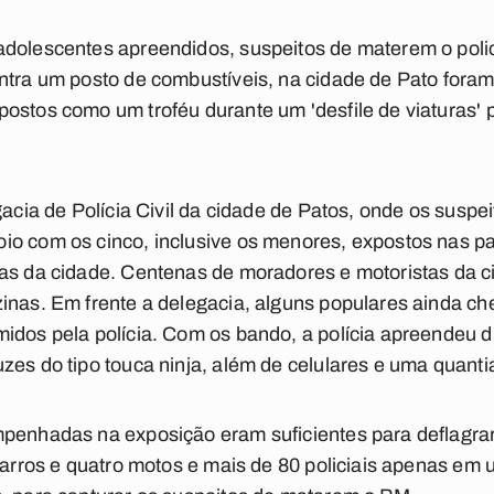
dolescentes apreendidos, suspeitos de materem o policia
ontra um posto de combustíveis, na cidade de Pato fora
ostos como um troféu durante um 'desfile de viaturas' p
gacia de Polícia Civil da cidade de Patos, onde os suspe
o com os cinco, inclusive os menores, expostos nas pa
uas da cidade. Centenas de moradores e motoristas da
inas. Em frente a delegacia, alguns populares ainda c
idos pela polícia. Com os bando, a polícia apreendeu d
zes do tipo touca ninja, além de celulares e uma quanti
mpenhadas na exposição eram suficientes para deflagr
 carros e quatro motos e mais de 80 policiais apenas em