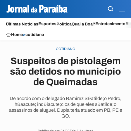
Esportes
Entretenimento
Bl
Últimas Notícias
Política
Qual a Boa?
Home
>
cotidiano
COTIDIANO
Suspeitos de pistolagem
são detidos no município
de Queimadas
De acordo com o delegado Ramirez S&atilde;o Pedro,
h&aacute; ind&iacute;cios de que eles s&atilde;o
assassinos de aluguel. Dupla teria atuado em PB, PE e
GO.