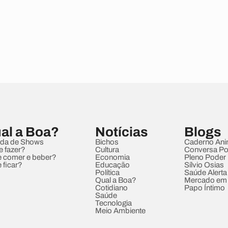
al a Boa?
Notícias
Blogs
da de Shows
Bichos
Caderno Ani
e fazer?
Cultura
Conversa Pol
 comer e beber?
Economia
Pleno Poder
 ficar?
Educação
Sílvio Osias
Política
Saúde Alerta
Qual a Boa?
Mercado em
Cotidiano
Papo Íntimo
Saúde
Tecnologia
Meio Ambiente