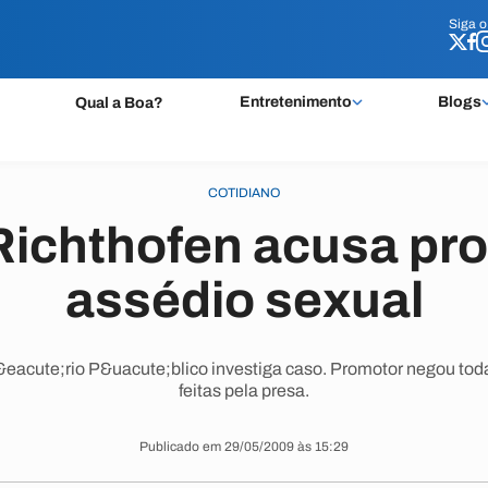
Siga 
Siga 
Entretenimento
Blogs
Qual a Boa?
COTIDIANO
ichthofen acusa pr
assédio sexual
&eacute;rio P&uacute;blico investiga caso. Promotor negou tod
feitas pela presa.
Publicado em 29/05/2009 às 15:29