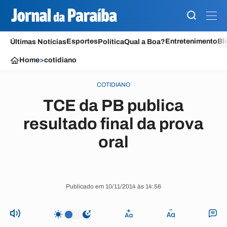
Esportes
Entretenimento
Bl
Últimas Notícias
Política
Qual a Boa?
Home
>
cotidiano
COTIDIANO
TCE da PB publica
resultado final da prova
oral
Publicado em 10/11/2014 às 14:56