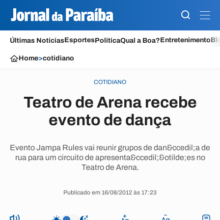
Esportes
Entretenimento
Bl
Últimas Notícias
Política
Qual a Boa?
Home
>
cotidiano
COTIDIANO
Teatro de Arena recebe
evento de dança
Evento Jampa Rules vai reunir grupos de dan&ccedil;a de
rua para um circuito de apresenta&ccedil;&otilde;es no
Teatro de Arena.
Publicado em 16/08/2012 às 17:23