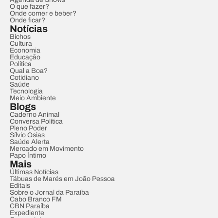
O que fazer?
Onde comer e beber?
Onde ficar?
Notícias
Bichos
Cultura
Economia
Educação
Política
Qual a Boa?
Cotidiano
Saúde
Tecnologia
Meio Ambiente
Blogs
Caderno Animal
Conversa Política
Pleno Poder
Sílvio Osias
Saúde Alerta
Mercado em Movimento
Papo Íntimo
Mais
Últimas Notícias
Tábuas de Marés em João Pessoa
Editais
Sobre o Jornal da Paraíba
Cabo Branco FM
CBN Paraíba
Expediente