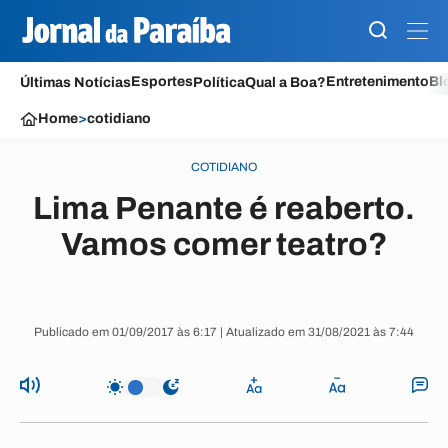
Esportes
Entretenimento
Bl
Últimas Notícias
Política
Qual a Boa?
Home
>
cotidiano
COTIDIANO
Lima Penante é reaberto.
Vamos comer teatro?
Publicado em 01/09/2017 às 6:17 | Atualizado em 31/08/2021 às 7:44