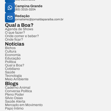
Campina Grande
(83) 3315-3204
Redação
jornalismo@jornaldaparaiba.com.br
Qual a Boa?
Agenda de Shows
O que fazer?
Onde comer e beber?
Onde ficar?
Notícias
Bichos
Cultura
Economia
Educação
Política
Qual a Boa?
Cotidiano
Saúde
Tecnologia
Meio Ambiente
Blogs
Caderno Animal
Conversa Política
Pleno Poder
Sílvio Osias
Saúde Alerta
Mercado em Movimento
Papo Íntimo