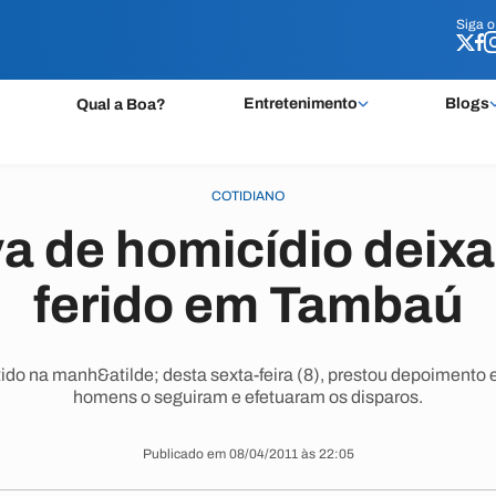
Siga 
Siga 
Entretenimento
Blogs
Qual a Boa?
COTIDIANO
va de homicídio dei
ferido em Tambaú
ido na manh&atilde; desta sexta-feira (8), prestou depoimento e,
homens o seguiram e efetuaram os disparos.
Publicado em 08/04/2011 às 22:05