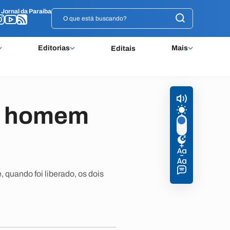
o
o
Jornal da Paraíba
Jornal da Paraíba
Editorias
Mais
Editais
xa homem
 quando foi liberado, os dois