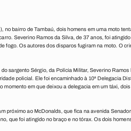
(8), no bairro de Tambaú, dois homens em uma moto ten
ro. Severino Ramos da Silva, de 37 anos, foi atingido n
de fogo. Os autores dos disparos fugiram na moto. O c
o sargento Sérgio, da Polícia Militar, Severino Ramos 
idade policial. Ele foi encaminhado à 10ª Delegacia Dis
 No momento em que deixou a delegacia em um táxi, doi
m próximo ao McDonalds, que fica na avenida Senador 
no, que foi atingido no braço e no tórax. Os dois homen