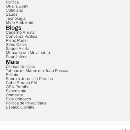
Política
Qual a Boa?
Cotidiano
Saúde
Tecnologia
Meio Ambiente
Blogs
Caderno Animal
Conversa Política
Pleno Poder
Sílvio Osias
Saúde Alerta
Mercado em Movimento
Papo Íntimo
Mais
Últimas Notícias
Tábuas de Marés em João Pessoa
Editais
Sobre o Jornal da Paraíba
Cabo Branco FM
CBN Paraíba
Expediente
Comercial
Fale Conosco
Política de Privacidade
Espaço Opinião
© REDE PARAÍBA DE COMUNICAÇÃO