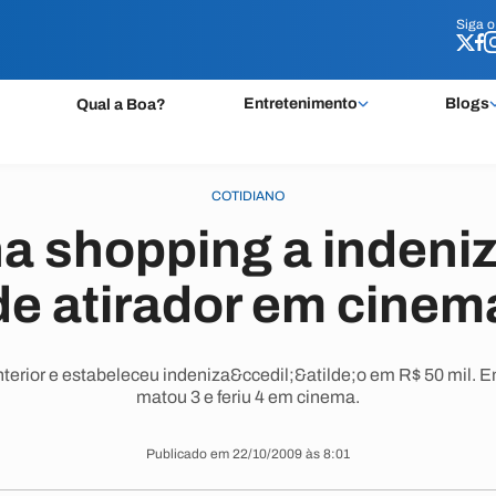
Siga 
Siga 
Entretenimento
Blogs
Qual a Boa?
COTIDIANO
a shopping a indeniza
de atirador em cinem
nterior e estabeleceu indeniza&ccedil;&atilde;o em R$ 50 mil. 
matou 3 e feriu 4 em cinema.
Publicado em 22/10/2009 às 8:01