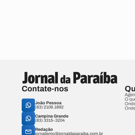
Contate-nos
Qu
Agen
O qu
João Pessoa
Onde
(83) 2106.1892
Onde
Campina Grande
(83) 3315-3204
Redação
jornalismo@jornaldaparaiba.com.br