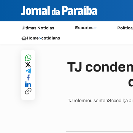
Esportes
Últimas Notícias
Política
Home
>
cotidiano
TJ conden
TJ reformou senten&ccedil;a a