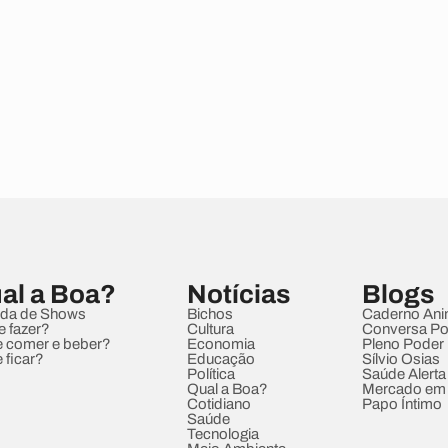
al a Boa?
Notícias
Blogs
da de Shows
Bichos
Caderno Ani
e fazer?
Cultura
Conversa Pol
 comer e beber?
Economia
Pleno Poder
 ficar?
Educação
Sílvio Osias
Política
Saúde Alerta
Qual a Boa?
Mercado em
Cotidiano
Papo Íntimo
Saúde
Tecnologia