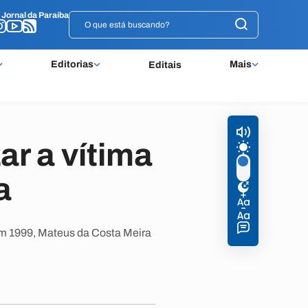
o
o
Jornal da Paraíba
Jornal da Paraíba
Editorias
Mais
Editais
r a vítima
a
Em 1999, Mateus da Costa Meira