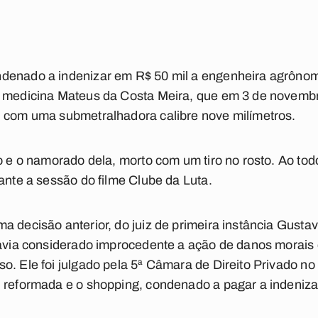
ndenado a indenizar em R$ 50 mil a engenheira agrôn
e medicina Mateus da Costa Meira, que em 3 de novemb
u com uma submetralhadora calibre nove milímetros.
eo e o namorado dela, morto com um tiro no rosto. Ao to
rante a sessão do filme Clube da Luta.
a decisão anterior, do juiz de primeira instância Gusta
havia considerado improcedente a ação de danos morais
o. Ele foi julgado pela 5ª Câmara de Direito Privado no 
i reformada e o shopping, condenado a pagar a indeniz