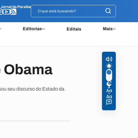
o
o
Jornal da Paraíba
Jornal da Paraíba
Editorias
Mais
Editais
de Obama
ou seu discurso do Estado da