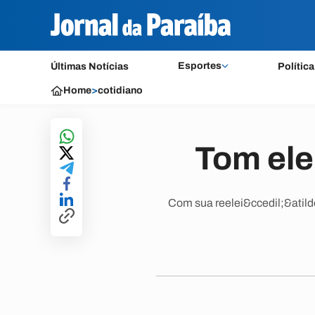
Esportes
Últimas Notícias
Política
Home
>
cotidiano
Tom ele
Com sua reelei&ccedil;&atil