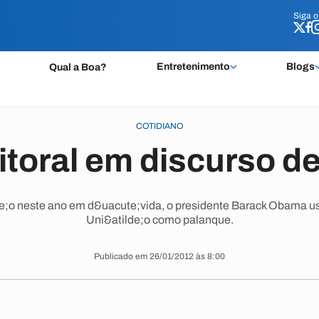
Siga 
Siga 
Entretenimento
Blogs
Qual a Boa?
COTIDIANO
itoral em discurso 
de;o neste ano em d&uacute;vida, o presidente Barack Obama us
Uni&atilde;o como palanque.
Publicado em 26/01/2012 às 8:00