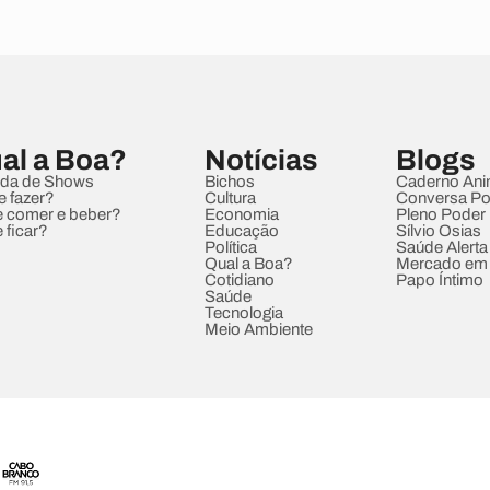
al a Boa?
Notícias
Blogs
da de Shows
Bichos
Caderno Ani
e fazer?
Cultura
Conversa Pol
 comer e beber?
Economia
Pleno Poder
 ficar?
Educação
Sílvio Osias
Política
Saúde Alerta
Qual a Boa?
Mercado em
Cotidiano
Papo Íntimo
Saúde
Tecnologia
Meio Ambiente