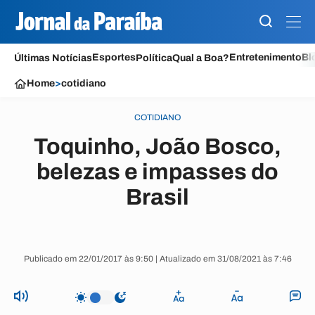
Esportes
Entretenimento
Bl
Últimas Notícias
Política
Qual a Boa?
Home
>
cotidiano
COTIDIANO
Toquinho, João Bosco,
belezas e impasses do
Brasil
Publicado em 22/01/2017 às 9:50 | Atualizado em 31/08/2021 às 7:46