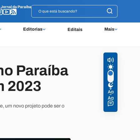
o
o
Jornal da Paraíba
Jornal da Paraíba
Editorias
Mais
Editais
no Paraíba
m 2023
, um novo projeto pode ser o