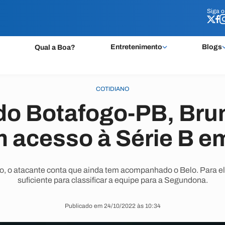
Siga 
Siga 
Entretenimento
Blogs
Qual a Boa?
COTIDIANO
do Botafogo-PB, Bru
m acesso à Série B e
, o atacante conta que ainda tem acompanhado o Belo. Para ele
suficiente para classificar a equipe para a Segundona.
Publicado em 24/10/2022 às 10:34