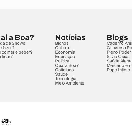
al a Boa?
Notícias
Blogs
da de Shows
Bichos
Caderno Ani
e fazer?
Cultura
Conversa Pol
 comer e beber?
Economia
Pleno Poder
 ficar?
Educação
Sílvio Osias
Política
Saúde Alerta
Qual a Boa?
Mercado em
Cotidiano
Papo Íntimo
Saúde
Tecnologia
Meio Ambiente