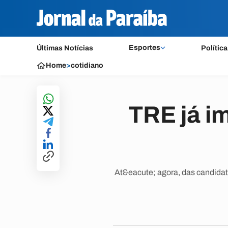
Esportes
Últimas Notícias
Política
Home
>
cotidiano
TRE já i
At&eacute; agora, das candidat