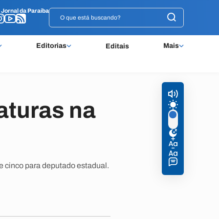
o
o
Jornal da Paraíba
Jornal da Paraíba
Editorias
Mais
Editais
aturas na
e cinco para deputado estadual.