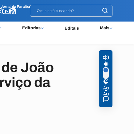
o
o
Jornal da Paraíba
Jornal da Paraíba
Editorias
Mais
Editais
 de João
rviço da