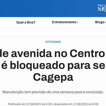
Siga 
Siga 
Entretenimento
Blogs
Qual a Boa?
COTIDIANO
de avenida no Centro
é bloqueado para se
Cagepa
Manutenção tem previsão de uma semana para a conclusão.
Publicado em 17/08/2021 às 6:29 | Atualizado em 17/08/2021 às 8:06