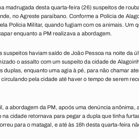
a madrugada desta quarta-feira (26) suspeitos de rouba
ande, no Agreste paraibano. Conforme a Polícia de Ala
ela Polícia Militar, quando fugiam com os animais. Um q
scapar enquanto a PM realizava a abordagem.
ês suspeitos haviam saído de João Pessoa na noite da últ
izado o assalto com um suspeito da cidade de Alagoinha
as duplas, enquanto uma agia à pé, para não chamar a
am circulando pela cidade até haver o tempo de serem rec
ivil, a abordagem da PM, apoós uma denúncia anônima
o na cidade retornava para pegar a dupla que tinha fur
orreu para o matagal, e até às 16h desta quarta-feira nã