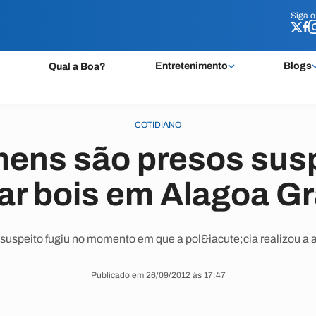
Siga 
Siga 
Entretenimento
Blogs
Qual a Boa?
COTIDIANO
mens são presos susp
ar bois em Alagoa G
suspeito fugiu no momento em que a pol&iacute;cia realizou a
Publicado em 26/09/2012 às 17:47