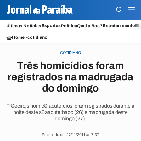
Esportes
Entretenimento
Bl
Últimas Notícias
Política
Qual a Boa?
Home
>
cotidiano
COTIDIANO
Três homicídios foram
registrados na madrugada
do domingo
Tr&ecirc;s homic&iacute;dios foram registrados durante a
noite deste s&aacute;bado (26) e madrugada deste
domingo (27).
Publicado em 27/11/2011 às 7:37