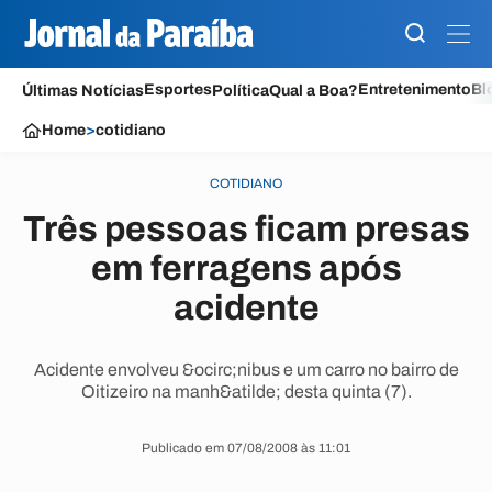
Esportes
Entretenimento
Bl
Últimas Notícias
Política
Qual a Boa?
Home
>
cotidiano
COTIDIANO
Três pessoas ficam presas
em ferragens após
acidente
Acidente envolveu &ocirc;nibus e um carro no bairro de
Oitizeiro na manh&atilde; desta quinta (7).
Publicado em 07/08/2008 às 11:01