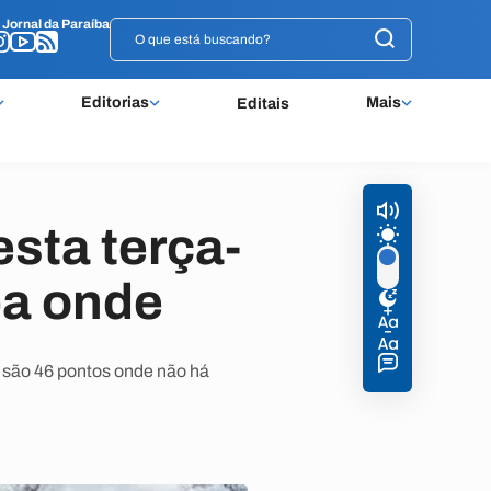
o
o
Jornal da Paraíba
Jornal da Paraíba
Editorias
Mais
Editais
esta terça-
ba onde
 são 46 pontos onde não há