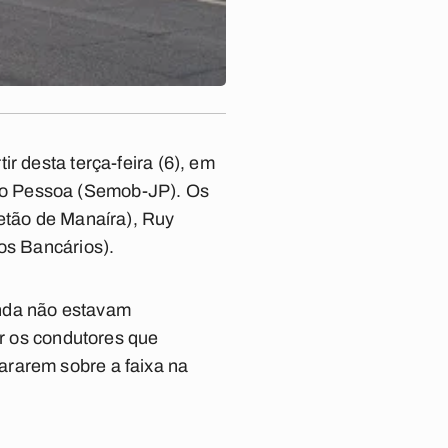
r desta terça-feira (6), em
ão Pessoa (Semob-JP). Os
Retão de Manaíra), Ruy
os Bancários).
inda não estavam
ar os condutores que
ararem sobre a faixa na