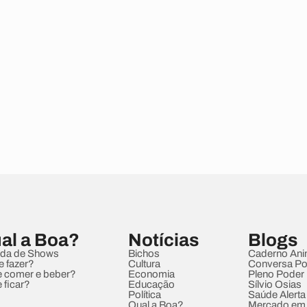
al a Boa?
Notícias
Blogs
da de Shows
Bichos
Caderno Ani
e fazer?
Cultura
Conversa Pol
 comer e beber?
Economia
Pleno Poder
 ficar?
Educação
Sílvio Osias
Política
Saúde Alerta
Qual a Boa?
Mercado em