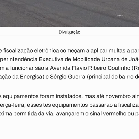
Divulgação
fiscalização eletrônica começam a aplicar multas a parti
perintendência Executiva de Mobilidade Urbana de Jo
am a funcionar são a Avenida Flávio Ribeiro Coutinho (
ção da Energisa) e Sérgio Guerra (principal do bairro d
ês equipamentos foram instalados, mas até novembro a
 terça-feira, esses tês equipamentos passarão a fiscaliz
ima permitida da via, avançarem o sinal vermelho ou p