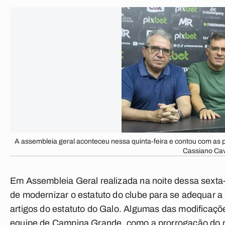
A assembleia geral aconteceu nessa quinta-feira e contou com as 
Cassiano Cava
Em Assembleia Geral realizada na noite dessa sexta-
de modernizar o estatuto do clube para se adequar a l
artigos do estatuto do Galo. Algumas das modificaçõ
equipe de Campina Grande, como a prorrogação do m