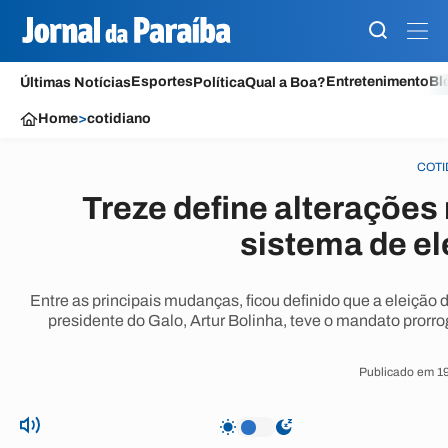
Esportes
Entretenimento
Bl
Últimas Notícias
Política
Qual a Boa?
Home
>
cotidiano
COTI
Treze define alterações 
sistema de el
Entre as principais mudanças, ficou definido que a eleição 
presidente do Galo, Artur Bolinha, teve o mandato pror
Publicado em 19