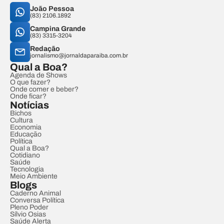
João Pessoa
(83) 2106.1892
Campina Grande
(83) 3315-3204
Redação
jornalismo@jornaldaparaiba.com.br
Qual a Boa?
Agenda de Shows
O que fazer?
Onde comer e beber?
Onde ficar?
Notícias
Bichos
Cultura
Economia
Educação
Política
Qual a Boa?
Cotidiano
Saúde
Tecnologia
Meio Ambiente
Blogs
Caderno Animal
Conversa Política
Pleno Poder
Sílvio Osias
Saúde Alerta