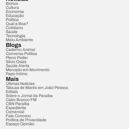
Bichos
Cultura
Economia
Educação
Política
Qual a Boa?
Cotidiano
Saúde
Tecnologia
Meio Ambiente
Blogs
Caderno Animal
Conversa Política
Pleno Poder
Sílvio Osias
Saúde Alerta
Mercado em Movimento
Papo Íntimo
Mais
Últimas Notícias
Tábuas de Marés em João Pessoa
Editais
Sobre o Jornal da Paraíba
Cabo Branco FM
CBN Paraíba
Expediente
Comercial
Fale Conosco
Política de Privacidade
Espaço Opinião