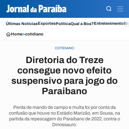
Esportes
Entretenimento
Bl
Últimas Notícias
Política
Qual a Boa?
Home
>
cotidiano
COTIDIANO
Diretoria do Treze
consegue novo efeito
suspensivo para jogo do
Paraibano
Perda de mando de campo e multa foi por conta da
confusão que houve no Estádio Marizão, em Sousa, na
partida da repescagem do Paraibano de 2022, contra o
Dinossauro.