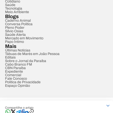
Cotidiano
Saúde
Tecnologia
Meio Ambiente
Blogs
Caderno Animal
Conversa Política
Pleno Poder
Sílvio Osias
Saúde Alerta
Mercado em Movimento
Papo Íntimo
Mais
Últimas Notícias
Tábuas de Marés em João Pessoa
Editais
Sobre o Jornal da Paraíba
Cabo Branco FM
CBN Paraíba
Expediente
Comercial
Fale Conosco
Política de Privacidade
Espaço Opinião
© REDE PARAÍBA DE COMUNICAÇÃO
Compartilhe o artigo