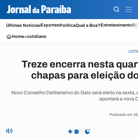
Esportes
Entretenimento
Bl
Últimas Notícias
Política
Qual a Boa?
Home
>
cotidiano
COTI
Treze encerra nesta quar
chapas para eleição d
Novo Conselho Deliberativo do Galo será eleito na sexta, 
apontará a nova D
Publicado em 19