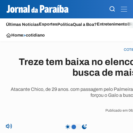
Esportes
Entretenimento
Bl
Últimas Notícias
Política
Qual a Boa?
Home
>
cotidiano
COTI
Treze tem baixa no elenc
busca de mai
Atacante Chico, de 29 anos. com passagem pelo Palmeiras
forçou o Galo a bus
Publicado em 06