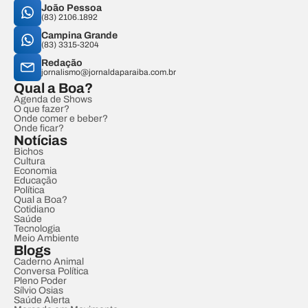
João Pessoa
(83) 2106.1892
Campina Grande
(83) 3315-3204
Redação
jornalismo@jornaldaparaiba.com.br
Qual a Boa?
Agenda de Shows
O que fazer?
Onde comer e beber?
Onde ficar?
Notícias
Bichos
Cultura
Economia
Educação
Política
Qual a Boa?
Cotidiano
Saúde
Tecnologia
Meio Ambiente
Blogs
Caderno Animal
Conversa Política
Pleno Poder
Sílvio Osias
Saúde Alerta