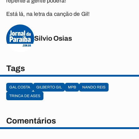
repente a gente poderá!
Está lá, na letra da canção de Gil!
Silvio Osias
Tags
GAL COSTA
GILBERTO GIL
MPB
NANDO REIS
TRINCA DE ASES
Comentários