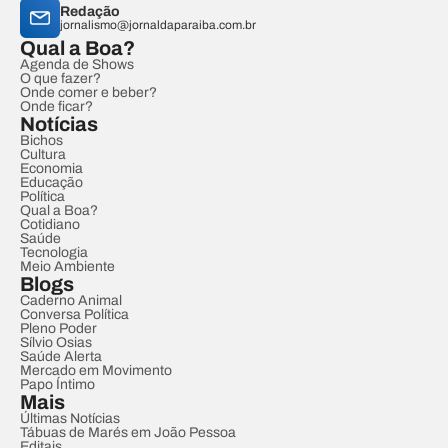
Redação
jornalismo@jornaldaparaiba.com.br
Qual a Boa?
Agenda de Shows
O que fazer?
Onde comer e beber?
Onde ficar?
Notícias
Bichos
Cultura
Economia
Educação
Política
Qual a Boa?
Cotidiano
Saúde
Tecnologia
Meio Ambiente
Blogs
Caderno Animal
Conversa Política
Pleno Poder
Sílvio Osias
Saúde Alerta
Mercado em Movimento
Papo Íntimo
Mais
Últimas Notícias
Tábuas de Marés em João Pessoa
Editais