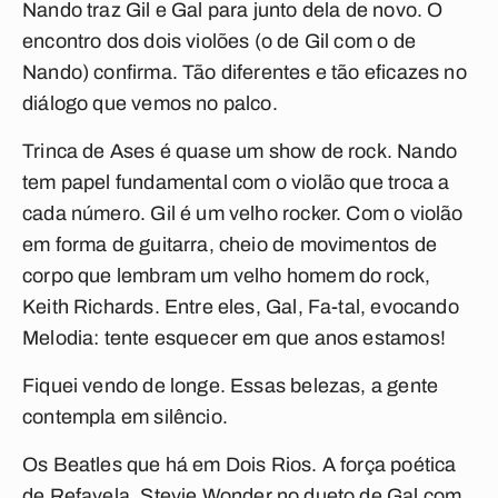
Nando traz Gil e Gal para junto dela de novo. O
encontro dos dois violões (o de Gil com o de
Nando) confirma. Tão diferentes e tão eficazes no
diálogo que vemos no palco.
Trinca de Ases
é quase um show de rock. Nando
tem papel fundamental com o violão que troca a
cada número. Gil é um velho rocker. Com o violão
em forma de guitarra, cheio de movimentos de
corpo que lembram um velho homem do rock,
Keith Richards. Entre eles, Gal,
Fa-tal
, evocando
Melodia: tente esquecer em que anos estamos!
Fiquei vendo de longe. Essas belezas, a gente
contempla em silêncio.
Os Beatles que há em
Dois Rios
. A força poética
de
Refavela
. Stevie Wonder no dueto de Gal com