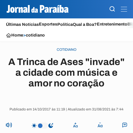
Esportes
Entretenimento
Bl
Últimas Notícias
Política
Qual a Boa?
Home
>
cotidiano
COTIDIANO
A Trinca de Ases "invade"
a cidade com música e
amor no coração
Publicado em 14/10/2017 às 11:19 | Atualizado em 31/08/2021 às 7:44