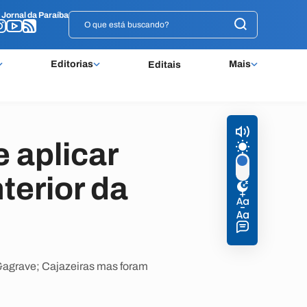
o
o
Jornal da Paraíba
Jornal da Paraíba
Editorias
Mais
Editais
e aplicar
terior da
o &agrave; Cajazeiras mas foram