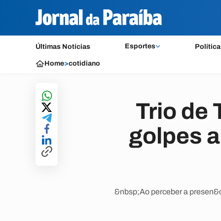
Esportes
Últimas Notícias
Política
Home
>
cotidiano
Trio de 
golpes a
&nbsp;Ao perceber a presen&cce