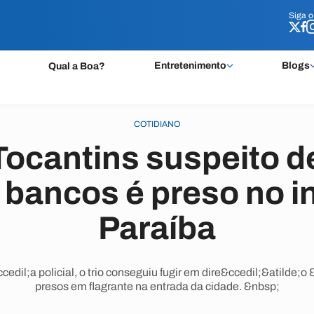
Siga 
Siga 
Entretenimento
Blogs
Qual a Boa?
COTIDIANO
Tocantins suspeito d
 bancos é preso no in
Paraíba
dil;a policial, o trio conseguiu fugir em dire&ccedil;&atilde;
presos em flagrante na entrada da cidade. &nbsp;