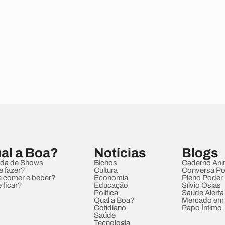
al a Boa?
Notícias
Blogs
da de Shows
Bichos
Caderno Ani
e fazer?
Cultura
Conversa Pol
 comer e beber?
Economia
Pleno Poder
 ficar?
Educação
Sílvio Osias
Política
Saúde Alerta
Qual a Boa?
Mercado em
Cotidiano
Papo Íntimo
Saúde
Tecnologia