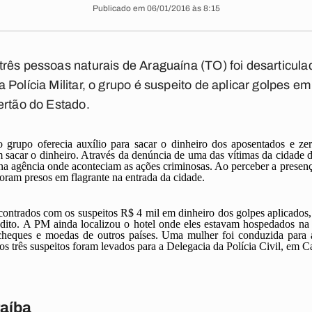
Publicado em 06/01/2016 às 8:15
rês pessoas naturais de Araguaína (TO) foi desarticula
Polícia Militar, o grupo é suspeito de aplicar golpes e
ertão do Estado.
o grupo oferecia auxílio para sacar o dinheiro dos aposentados e ze
sacar o dinheiro. Através da denúncia de uma das vítimas da cidade 
a agência onde aconteciam as ações criminosas. Ao perceber a presença
foram presos em flagrante na entrada da cidade.
contrados com os suspeitos R$ 4 mil em dinheiro dos golpes aplicados
rédito. A PM ainda localizou o hotel onde eles estavam hospedados na
 cheques e moedas de outros países. Uma mulher foi conduzida para 
 três suspeitos foram levados para a Delegacia da Polícia Civil, em Ca
raíba